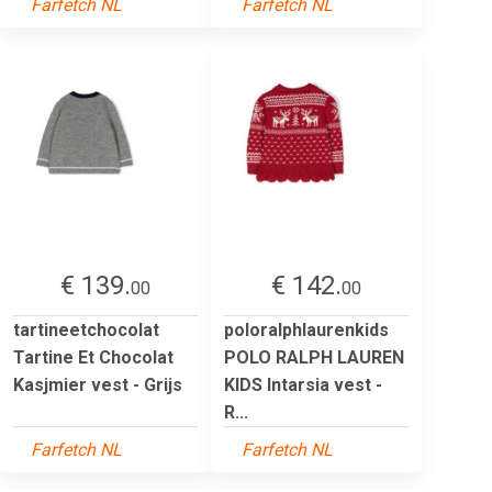
Farfetch NL
Farfetch NL
€ 139.
€ 142.
00
00
tartineetchocolat
poloralphlaurenkids
Tartine Et Chocolat
POLO RALPH LAUREN
Kasjmier vest - Grijs
KIDS Intarsia vest -
R...
Farfetch NL
Farfetch NL