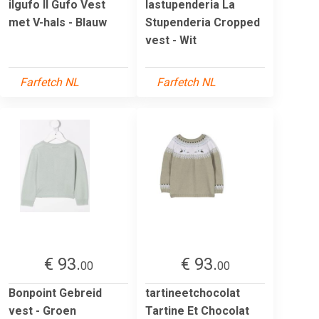
ilgufo Il Gufo Vest
lastupenderia La
met V-hals - Blauw
Stupenderia Cropped
vest - Wit
Farfetch NL
Farfetch NL
€ 93.
€ 93.
00
00
Bonpoint Gebreid
tartineetchocolat
vest - Groen
Tartine Et Chocolat