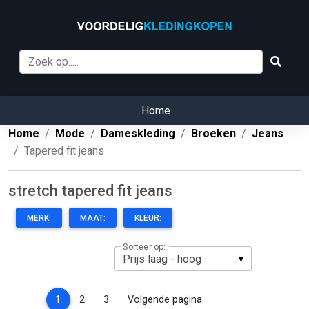
Home
Home
Mode
Dameskleding
Broeken
Jeans
Tapered fit jeans
stretch tapered fit jeans
MERK:
MAAT:
KLEUR:
Sorteer op:
(current)
1
2
3
Volgende pagina