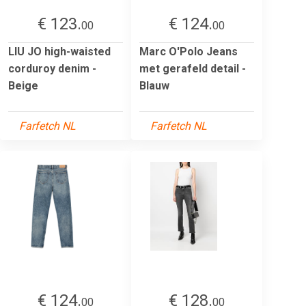
€ 123.
€ 124.
00
00
LIU JO high-waisted
Marc O'Polo Jeans
corduroy denim -
met gerafeld detail -
Beige
Blauw
Farfetch NL
Farfetch NL
€ 124.
€ 128.
00
00