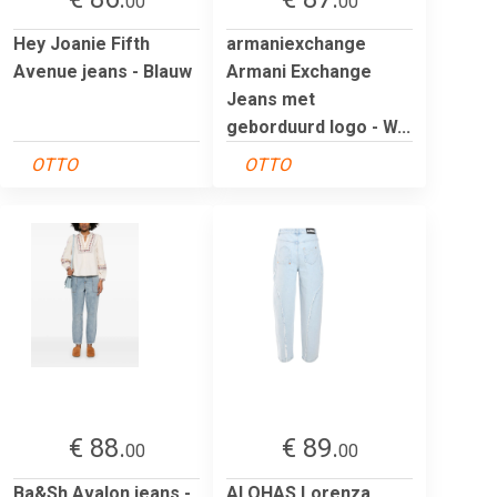
00
00
Hey Joanie Fifth
armaniexchange
Avenue jeans - Blauw
Armani Exchange
Jeans met
geborduurd logo - W...
OTTO
OTTO
€ 88.
€ 89.
00
00
Ba&Sh Avalon jeans -
ALOHAS Lorenza