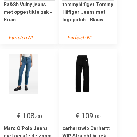
Ba&Sh Vulny jeans
tommyhilfiger Tommy
met opgestikte zak -
Hilfiger Jeans met
Bruin
logopatch - Blauw
Farfetch NL
Farfetch NL
€ 108.
€ 109.
00
00
Marc O'Polo Jeans
carharttwip Carhartt
met gerafelde zoom -
WIP Straight broek -