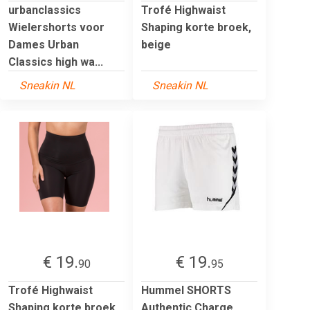
urbanclassics
Trofé Highwaist
Wielershorts voor
Shaping korte broek,
Dames Urban
beige
Classics high wa...
Sneakin NL
Sneakin NL
€ 19.
€ 19.
90
95
Trofé Highwaist
Hummel SHORTS
Shaping korte broek,
Authentic Charge