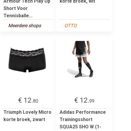
Armour Tech Play Up
korte broek, wit
Short Voor
Tennisballe...
Meerdere shops
OTTO
€ 12.
€ 12.
80
99
Triumph Lovely Micro
Adidas Performance
korte broek, zwart
Trainingsshort
SQUA25 SHO W (1-