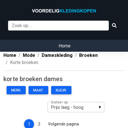
Home
Home
Mode
Dameskleding
Broeken
Korte broeken
korte broeken dames
MERK:
MAAT:
KLEUR:
Sorteer op:
(current)
1
2
Volgende pagina