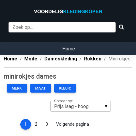
Home
Home
Mode
Dameskleding
Rokken
Minirokjes
minirokjes dames
MERK:
MAAT:
KLEUR:
Sorteer op:
(current)
1
2
3
Volgende pagina