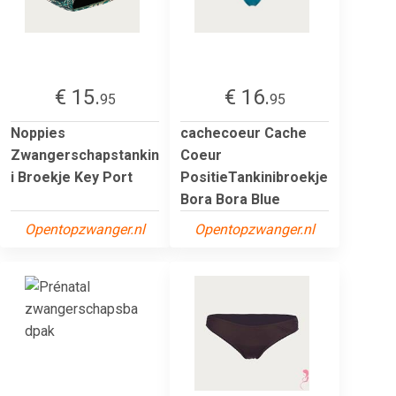
€ 15.
€ 16.
95
95
Noppies
cachecoeur Cache
Zwangerschapstankin
Coeur
i Broekje Key Port
PositieTankinibroekje
Bora Bora Blue
Opentopzwanger.nl
Opentopzwanger.nl