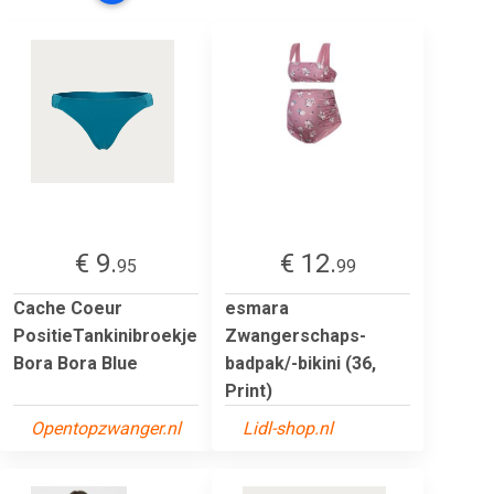
€ 9.
€ 12.
95
99
Cache Coeur
esmara
PositieTankinibroekje
Zwangerschaps-
Bora Bora Blue
badpak/-bikini (36,
Print)
Opentopzwanger.nl
Lidl-shop.nl