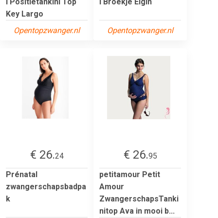
i Positietankini Top
i Broekje Elgin
Key Largo
Opentopzwanger.nl
Opentopzwanger.nl
€ 26.
€ 26.
24
95
Prénatal
petitamour Petit
zwangerschapsbadpa
Amour
k
ZwangerschapsTanki
nitop Ava in mooi b...