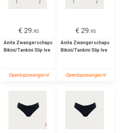
€ 29.
€ 29.
95
95
Anita Zwangerschaps
Anita Zwangerschaps
Bikini/Tankini Slip Ive
Bikini/Tankini Slip Ive
Opentopzwanger.nl
Opentopzwanger.nl