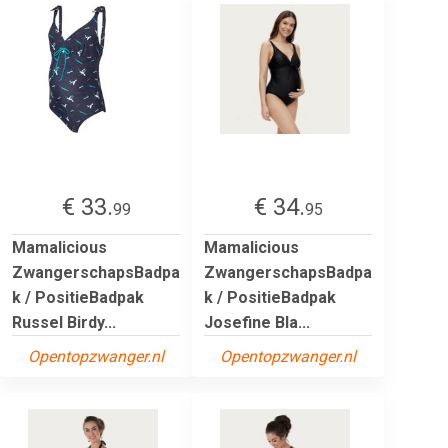
€ 33.
€ 34.
99
95
Mamalicious
Mamalicious
ZwangerschapsBadpa
ZwangerschapsBadpa
k / PositieBadpak
k / PositieBadpak
Russel Birdy...
Josefine Bla...
Opentopzwanger.nl
Opentopzwanger.nl