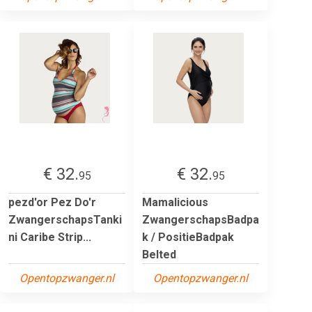
€ 32.
€ 32.
95
95
pezd'or Pez Do'r
Mamalicious
ZwangerschapsTanki
ZwangerschapsBadpa
ni Caribe Strip...
k / PositieBadpak
Belted
Opentopzwanger.nl
Opentopzwanger.nl