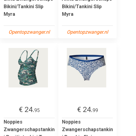
Bikini/Tankini Slip
Bikini/Tankini Slip
Myra
Myra
Opentopzwanger.nl
Opentopzwanger.nl
€ 24.
€ 24.
95
99
Noppies
Noppies
Zwangerschapstankin
Zwangerschapstankin