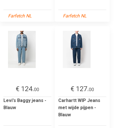
Farfetch NL
Farfetch NL
€ 124.
€ 127.
00
00
Levi's Baggy jeans -
Carhartt WIP Jeans
Blauw
met wijde pijpen -
Blauw