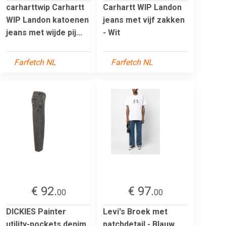
carharttwip Carhartt
Carhartt WIP Landon
WIP Landon katoenen
jeans met vijf zakken
jeans met wijde pij...
- Wit
Farfetch NL
Farfetch NL
€ 92.
€ 97.
00
00
DICKIES Painter
Levi's Broek met
utility-pockets denim
patchdetail - Blauw