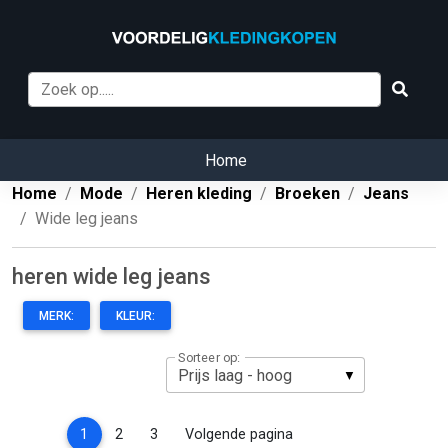
Home
Home
Mode
Heren kleding
Broeken
Jeans
Wide leg jeans
heren wide leg jeans
MERK:
KLEUR:
Sorteer op:
(current)
1
2
3
Volgende pagina