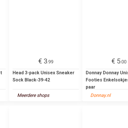
€ 3
€ 5
.99
.00
t
Head 3-pack Unisex Sneaker
Donnay Donnay Uni
Sock Black-39-42
Footies Enkelsokjes
paar
Meerdere shops
Donnay.nl