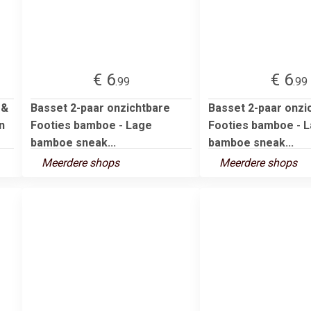
€ 6
€ 6
.99
.99
 &
Basset 2-paar onzichtbare
Basset 2-paar onzi
n
Footies bamboe - Lage
Footies bamboe - 
bamboe sneak...
bamboe sneak...
Meerdere shops
Meerdere shops