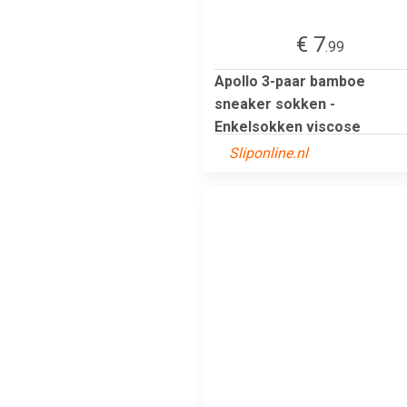
€ 7
.99
Apollo 3-paar bamboe
sneaker sokken -
Enkelsokken viscose
Sliponline.nl