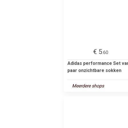
€ 5
.60
Adidas performance Set va
paar onzichtbare sokken
Meerdere shops