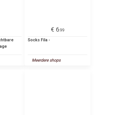
€ 6
.99
chtbare
Socks Fila -
Lage
Meerdere shops