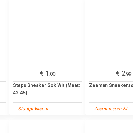
€ 1
€ 2
.00
.99
Steps Sneaker Sok Wit (Maat:
Zeeman Sneakersok
42-45)
Stuntpakker.nl
Zeeman.com NL