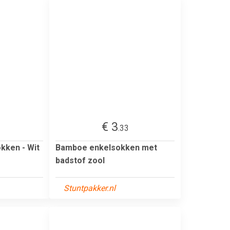
€ 3
.33
ken - Wit
Bamboe enkelsokken met
badstof zool
Stuntpakker.nl