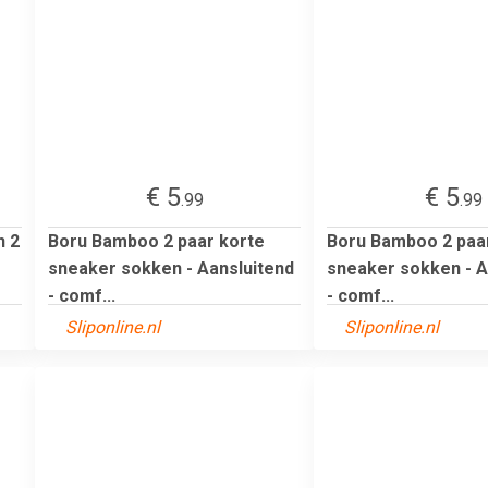
€ 5
€ 5
.99
.99
n 2
Boru Bamboo 2 paar korte
Boru Bamboo 2 paa
sneaker sokken - Aansluitend
sneaker sokken - A
- comf...
- comf...
Sliponline.nl
Sliponline.nl