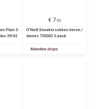
€ 7
.95
n Plain 3-
O'Neill Sneakersokken heren /
mbo-39/42
dames 730003 3-pack
Meerdere shops