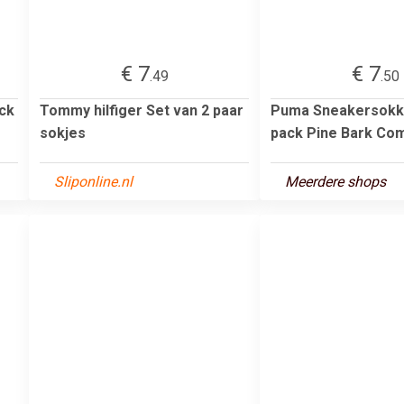
€ 7
€ 7
.49
.50
ck
Tommy hilfiger Set van 2 paar
Puma Sneakersokke
sokjes
pack Pine Bark Co
Sliponline.nl
Meerdere shops