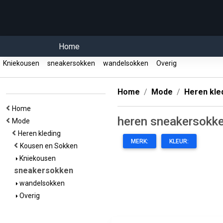
Home
Kniekousen
sneakersokken
wandelsokken
Overig
Home
Mode
Heren kle
Home
heren sneakersokk
Mode
Heren kleding
MERK:
KLEUR:
Kousen en Sokken
Kniekousen
sneakersokken
wandelsokken
Overig