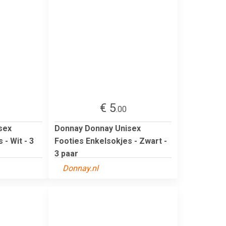
€ 5
.00
sex
Donnay Donnay Unisex
 - Wit - 3
Footies Enkelsokjes - Zwart -
3 paar
Donnay.nl