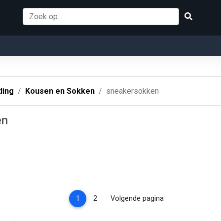
ding
Kousen en Sokken
sneakersokken
en
(current)
1
2
Volgende pagina