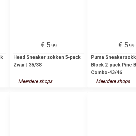
€ 5
€ 5
.99
.99
ck
Head Sneaker sokken 5-pack
Puma Sneakersokk
Zwart-35/38
Block 2-pack Pine 
Combo-43/46
Meerdere shops
Meerdere shops