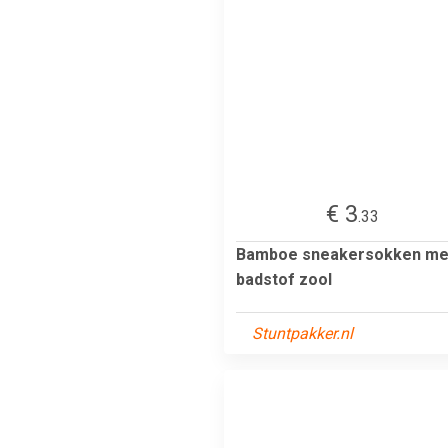
€ 3
.33
Bamboe sneakersokken me
badstof zool
Stuntpakker.nl