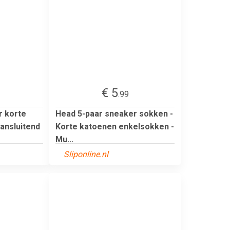
€ 5
.99
r korte
Head 5-paar sneaker sokken -
ansluitend
Korte katoenen enkelsokken -
Mu...
Sliponline.nl