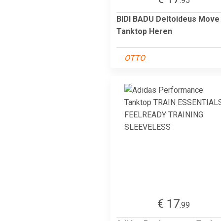
.95
BIDI BADU Deltoideus Move
Tanktop Heren
OTTO
€ 17
.99