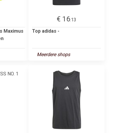
€ 16
5
.13
us Maximus
Top adidas -
en
Meerdere shops