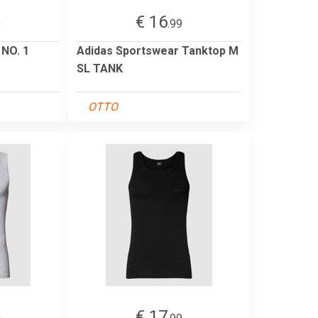
€ 16
9
.99
NO. 1
Adidas Sportswear Tanktop M
SL TANK
OTTO
€ 17