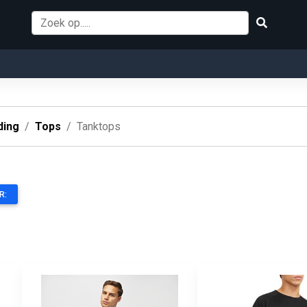
ding
Tops
Tanktops
R: