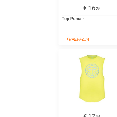
€ 16
.25
Top Puma -
Tennis-Point
€ 17