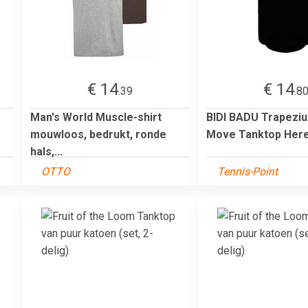
€ 14
€ 14
.39
.8
Man's World Muscle-shirt
BIDI BADU Trapezi
mouwloos, bedrukt, ronde
Move Tanktop Her
hals,...
OTTO
Tennis-Point