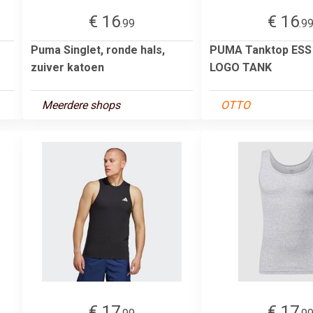
€ 16
€ 16
.99
.9
Puma Singlet, ronde hals,
PUMA Tanktop ESS 
zuiver katoen
LOGO TANK
Meerdere shops
OTTO
€ 17
€ 17