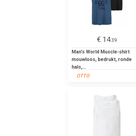
€ 14
.39
Man's World Muscle-shirt
mouwloos, bedrukt, ronde
hals,...
OTTO