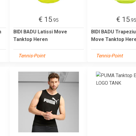
€ 15
€ 15
.95
.9
n
BIDI BADU Latissi Move
BIDI BADU Trapezi
Tanktop Heren
Move Tanktop Her
Tennis-Point
Tennis-Point