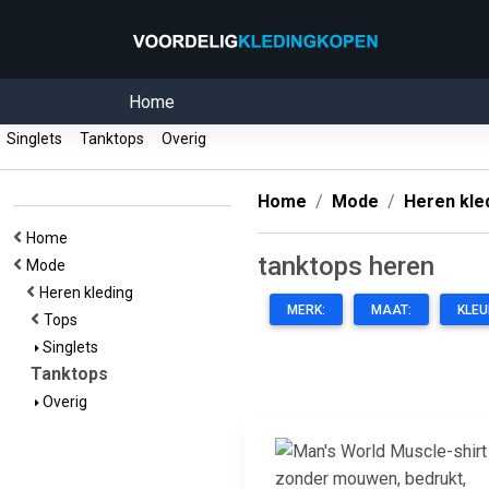
Home
Singlets
Tanktops
Overig
Home
Mode
Heren kle
Home
tanktops heren
Mode
Heren kleding
MERK:
MAAT:
KLEU
Tops
Singlets
Tanktops
Overig