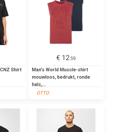
€ 12
5
.59
CNZ Shirt
Man's World Muscle-shirt
mouwloos, bedrukt, ronde
hals,...
OTTO