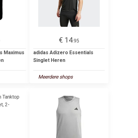
€ 14
0
.95
us Maximus
adidas Adizero Essentials
en
Singlet Heren
Meerdere shops