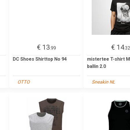
€ 13
€ 14
.99
.3
DC Shoes Shirttop No 94
mistertee T-shirt M
ballin 2.0
OTTO
Sneakin NL