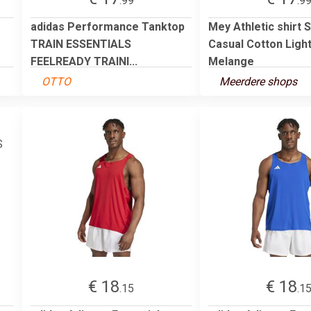
.99
.9
adidas Performance Tanktop
Mey Athletic shirt 
TRAIN ESSENTIALS
Casual Cotton Ligh
FEELREADY TRAINI...
Melange
OTTO
Meerdere shops
€ 18
€ 18
.15
.1