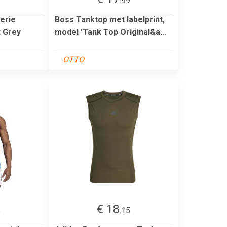
9
.99
Serie
Boss Tanktop met labelprint,
t Grey
model 'Tank Top Original&a...
OTTO
€ 18
5
.15