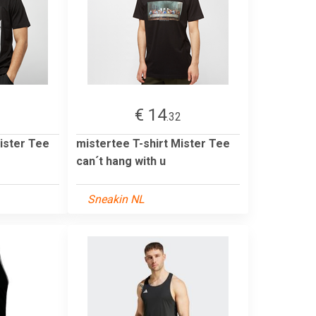
€ 14
2
.32
ister Tee
mistertee T-shirt Mister Tee
can´t hang with u
Sneakin NL