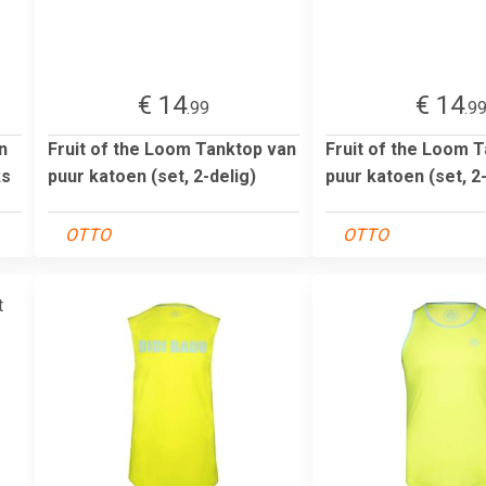
€ 14
€ 14
.99
.9
n
Fruit of the Loom Tanktop van
Fruit of the Loom 
ks
puur katoen (set, 2-delig)
puur katoen (set, 2-
OTTO
OTTO