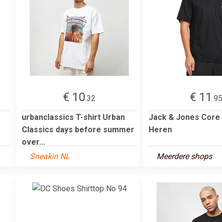
€ 10
€ 11
.32
.9
urbanclassics T-shirt Urban
Jack & Jones Core 
Classics days before summer
Heren
over...
Sneakin NL
Meerdere shops