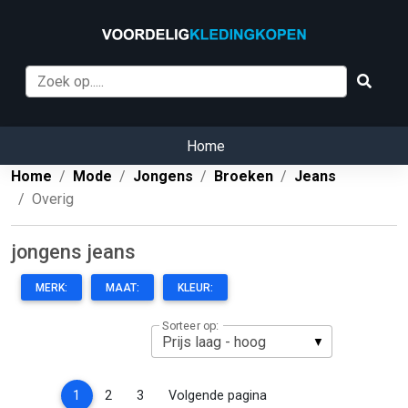
Home
Home
Mode
Jongens
Broeken
Jeans
Overig
jongens jeans
MERK:
MAAT:
KLEUR:
Sorteer op:
(current)
1
2
3
Volgende pagina