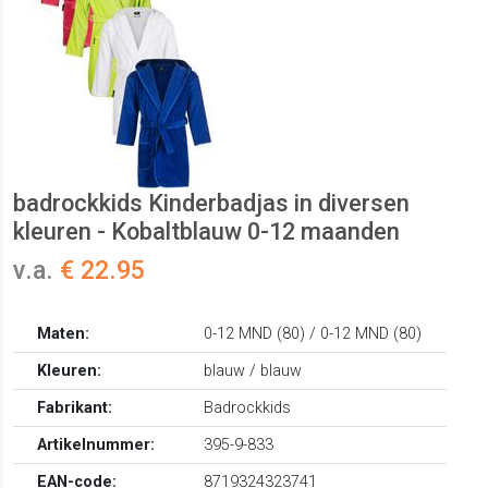
badrockkids Kinderbadjas in diversen
kleuren - Kobaltblauw 0-12 maanden
v.a.
€ 22.95
Maten:
0-12 MND (80) / 0-12 MND (80)
Kleuren:
blauw / blauw
Fabrikant:
Badrockkids
Artikelnummer:
395-9-833
EAN-code:
8719324323741