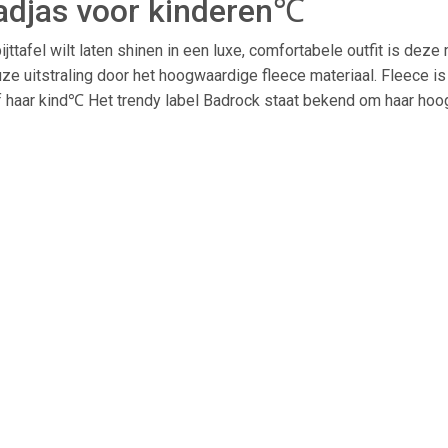
badjas voor kinderen℃
tbijttafel wilt laten shinen in een luxe, comfortabele outfit is d
ze uitstraling door het hoogwaardige fleece materiaal. Fleece is
of haar kind℃ Het trendy label Badrock staat bekend om haar ho
 fleece
eintuur
en
peratuur