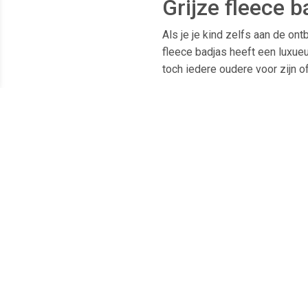
Grijze fleece 
Als je je kind zelfs aan de on
fleece badjas heeft een luxueu
toch iedere oudere voor zijn 
Samenstelling
Badjas voor tieners
Maten: Materiaal: 100%
flanel
Merk: Badrock
Voor jongens en meisjes
Met zachte capuchon en bindc
Wasvoorschrift: max. 30 grad
Droogvoorschrift: op gem. tem
Pasvorm
Soepelvallend
Kuitlengte