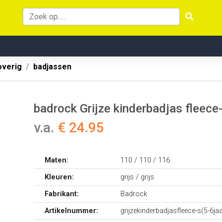
overig
badjassen
badrock Grijze kinderbadjas fleece-
v.a.
€ 24.95
Maten:
110 / 110 / 116
Kleuren:
grijs / grijs
Fabrikant:
Badrock
Artikelnummer:
grijzekinderbadjasfleece-s(5-6jaa