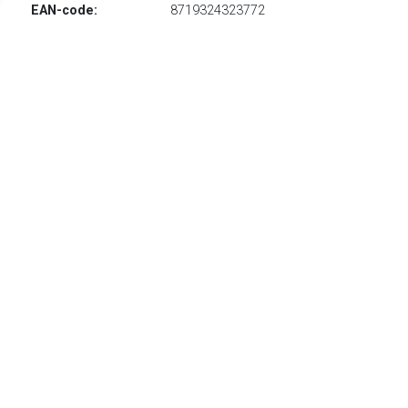
EAN-code:
8719324323772
€ 29.95
Verzenden: € 0.00
Voorradig.
€ 32.50
Verzenden: € 0.00
Voorradig.