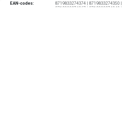
EAN-codes:
8719833274374 | 8719833274350 |
8719833274367 | 8719833274343 |
8719833274336 | 8719833274381
€ 25.00
Verzenden: € 0.00
Voorradig.
€ 25.00
Verzenden: € 0.00