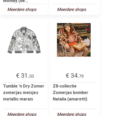
Momby (de...
Meerdere shops
Meerdere shops
€ 31.
€ 34.
50
79
Tumble 'n Dry Zomer
Z8-collectie
zomerjas meisjes
Zomerjas bomber
metallic marais
Natalia (amaretti)
Meerdere shops
Meerdere shops