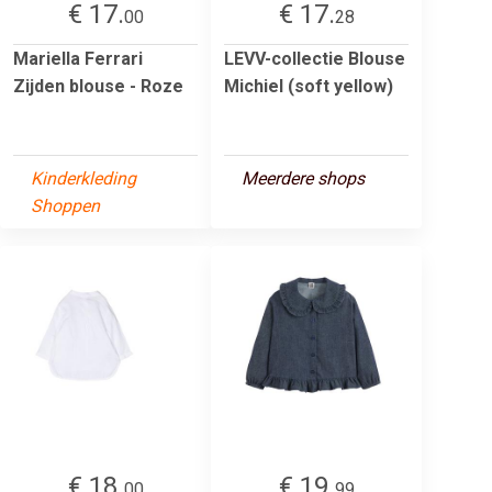
€ 17.
€ 17.
00
28
Mariella Ferrari
LEVV-collectie Blouse
Zijden blouse - Roze
Michiel (soft yellow)
Kinderkleding
Meerdere shops
Shoppen
€ 18.
€ 19.
00
99