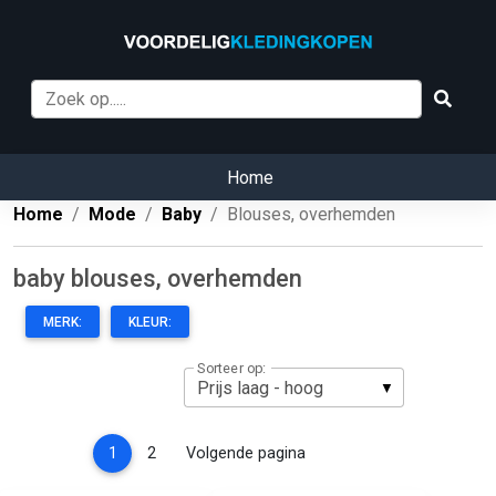
Home
Home
Mode
Baby
Blouses, overhemden
baby blouses, overhemden
MERK:
KLEUR:
Sorteer op:
(current)
1
2
Volgende pagina