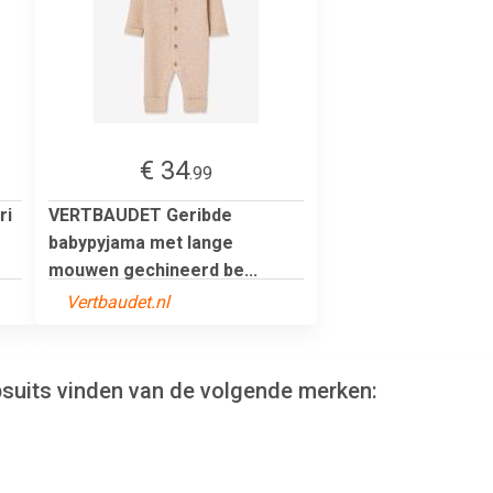
€ 34
.99
ri
VERTBAUDET Geribde
babypyjama met lange
mouwen gechineerd be...
Vertbaudet.nl
psuits vinden van de volgende merken: