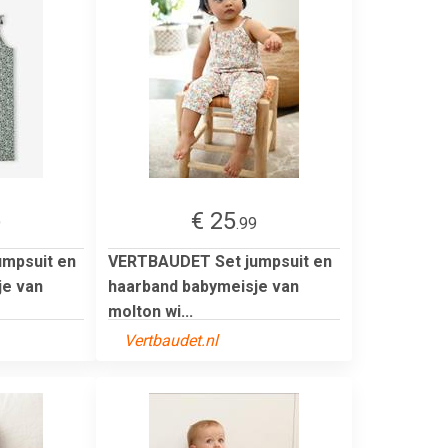
€ 25
9
.99
mpsuit en
VERTBAUDET Set jumpsuit en
je van
haarband babymeisje van
molton wi...
Vertbaudet.nl