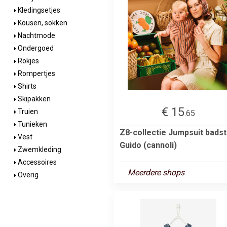
Kledingsetjes
Kousen, sokken
Nachtmode
Ondergoed
Rokjes
Rompertjes
Shirts
Skipakken
€ 15
Truien
.65
Tunieken
Z8-collectie Jumpsuit bads
Vest
Guido (cannoli)
Zwemkleding
Accessoires
Meerdere shops
Overig