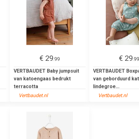
€ 29
€ 29
.99
.9
VERTBAUDET Baby jumpsuit
VERTBAUDET Boxpa
van katoengaas bedrukt
van geborduurd ka
terracotta
lindegroe...
Vertbaudet.nl
Vertbaudet.nl