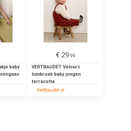
€ 29
9
.99
kje baby
VERTBAUDET Velours
toengaas
tuinbroek baby jongen
terracotta
Vertbaudet.nl