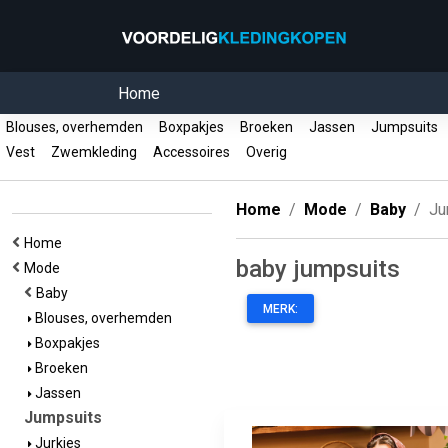
Home
Blouses, overhemden
Boxpakjes
Broeken
Jassen
Jumpsuits
Vest
Zwemkleding
Accessoires
Overig
Home
Mode
Baby
Ju
Home
baby jumpsuits
Mode
Baby
MERK:
Blouses, overhemden
Boxpakjes
Broeken
Jassen
Jumpsuits
Jurkjes