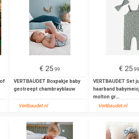
€ 25
€ 25
.99
.9
tof
VERTBAUDET Boxpakje baby
VERTBAUDET Set ju
gestreept chambrayblauw
haarband babymeis
molton gr...
Vertbaudet.nl
Vertbaudet.nl