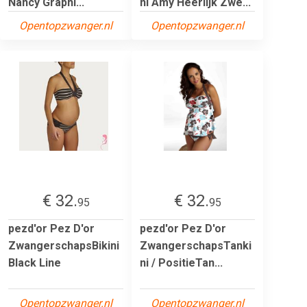
Nancy Graphi...
ni Amy Heerlijk Zwe...
Opentopzwanger.nl
Opentopzwanger.nl
€ 32.
€ 32.
95
95
pezd'or Pez D'or
pezd'or Pez D'or
ZwangerschapsBikini
ZwangerschapsTanki
Black Line
ni / PositieTan...
Opentopzwanger.nl
Opentopzwanger.nl