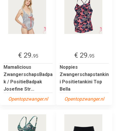
€ 29.
€ 29.
95
95
Mamalicious
Noppies
ZwangerschapsBadpa
Zwangerschapstankin
k / PositieBadpak
i Positietankini Top
Josefine Str...
Bella
Opentopzwanger.nl
Opentopzwanger.nl