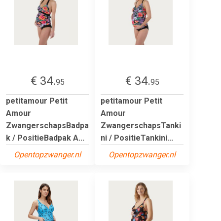
€ 34.
€ 34.
95
95
petitamour Petit
petitamour Petit
Amour
Amour
ZwangerschapsBadpa
ZwangerschapsTanki
k / PositieBadpak A...
ni / PositieTankini...
Opentopzwanger.nl
Opentopzwanger.nl