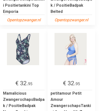
i Positietankini Top
k / PositieBadpak
Emporia
Belted
Opentopzwanger.nl
Opentopzwanger.nl
€ 32.
€ 32.
95
95
Mamalicious
petitamour Petit
ZwangerschapsBadpa
Amour
k / PositieBadpak
ZwangerschapsTanki