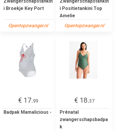
Zwangerschapstankin
Zwangerschapstankin
i Broekje Key Port
i Positietankini Top
Amelie
Opentopzwanger.nl
Opentopzwanger.nl
€ 17.
€ 18.
99
37
Badpak Mamalicious -
Prénatal
zwangerschapsbadpa
k