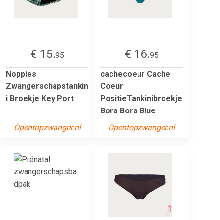
€ 15.
€ 16.
95
95
Noppies
cachecoeur Cache
Zwangerschapstankin
Coeur
i Broekje Key Port
PositieTankinibroekje
Bora Bora Blue
Opentopzwanger.nl
Opentopzwanger.nl