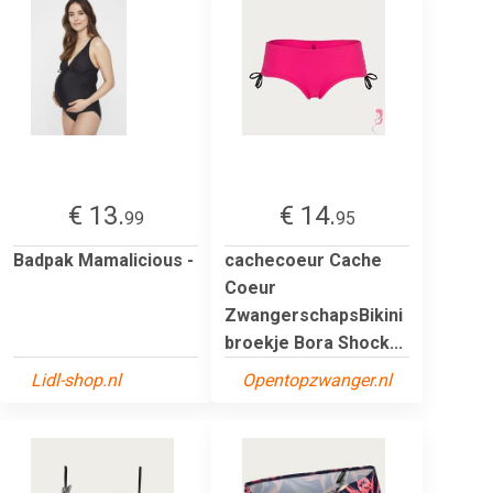
€ 13.
€ 14.
99
95
Badpak Mamalicious -
cachecoeur Cache
Coeur
ZwangerschapsBikini
broekje Bora Shock...
Lidl-shop.nl
Opentopzwanger.nl