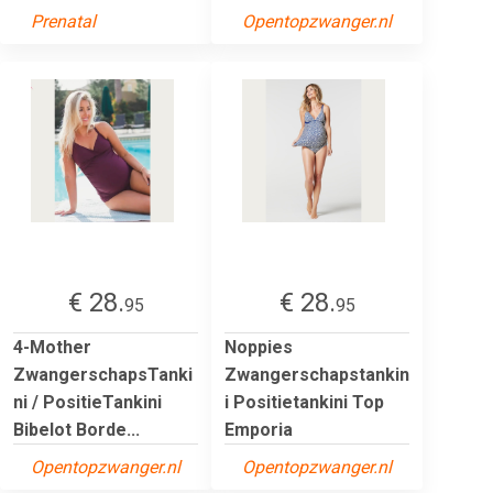
Prenatal
Opentopzwanger.nl
€ 28.
€ 28.
95
95
4-Mother
Noppies
ZwangerschapsTanki
Zwangerschapstankin
ni / PositieTankini
i Positietankini Top
Bibelot Borde...
Emporia
Opentopzwanger.nl
Opentopzwanger.nl