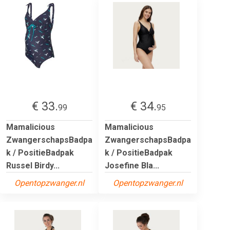
€ 33.
€ 34.
99
95
Mamalicious
Mamalicious
ZwangerschapsBadpa
ZwangerschapsBadpa
k / PositieBadpak
k / PositieBadpak
Russel Birdy...
Josefine Bla...
Opentopzwanger.nl
Opentopzwanger.nl