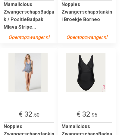
Mamalicious
Noppies
ZwangerschapsBadpa
Zwangerschapstankin
k / PositieBadpak
i Broekje Borneo
Mlava Stripe...
Opentopzwanger.nl
Opentopzwanger.nl
€ 32.
€ 32.
50
95
Noppies
Mamalicious
Zwangerschapstankin
ZwangerschapsBadpa