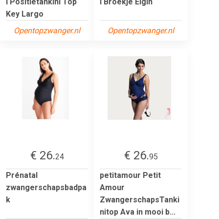
i Positietankini Top
i Broekje Elgin
Key Largo
Opentopzwanger.nl
Opentopzwanger.nl
€ 26.
€ 26.
24
95
Prénatal
petitamour Petit
zwangerschapsbadpa
Amour
k
ZwangerschapsTanki
nitop Ava in mooi b...