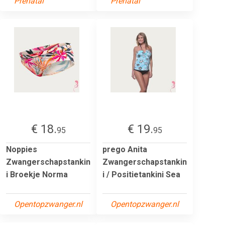
Prenatal
Prenatal
€ 18.
€ 19.
95
95
Noppies
prego Anita
Zwangerschapstankin
Zwangerschapstankin
i Broekje Norma
i / Positietankini Sea
Opentopzwanger.nl
Opentopzwanger.nl