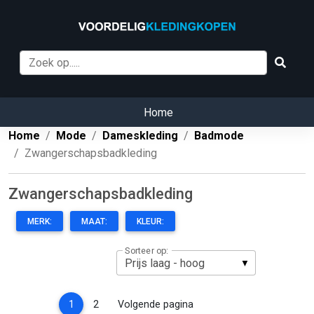
Home
Home
Mode
Dameskleding
Badmode
Zwangerschapsbadkleding
Zwangerschapsbadkleding
MERK:
MAAT:
KLEUR:
Sorteer op:
(current)
1
2
Volgende pagina