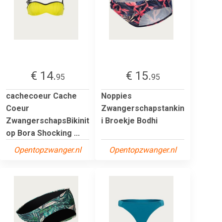
€ 14.
€ 15.
95
95
cachecoeur Cache
Noppies
Coeur
Zwangerschapstankin
ZwangerschapsBikinit
i Broekje Bodhi
op Bora Shocking ...
Opentopzwanger.nl
Opentopzwanger.nl