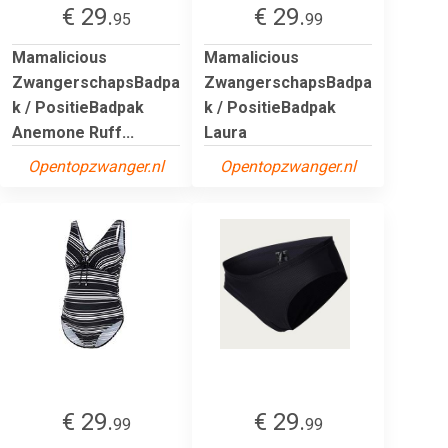
€ 29.
€ 29.
95
99
Mamalicious
Mamalicious
ZwangerschapsBadpa
ZwangerschapsBadpa
k / PositieBadpak
k / PositieBadpak
Anemone Ruff...
Laura
Opentopzwanger.nl
Opentopzwanger.nl
€ 29.
€ 29.
99
99