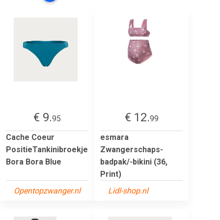
€ 9.
€ 12.
95
99
Cache Coeur
esmara
PositieTankinibroekje
Zwangerschaps-
Bora Bora Blue
badpak/-bikini (36,
Print)
Opentopzwanger.nl
Lidl-shop.nl