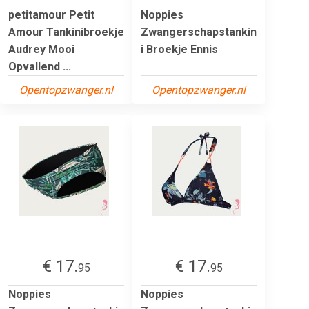
petitamour Petit
Noppies
Amour Tankinibroekje
Zwangerschapstankin
Audrey Mooi
i Broekje Ennis
Opvallend ...
Opentopzwanger.nl
Opentopzwanger.nl
€ 17.
€ 17.
95
95
Noppies
Noppies