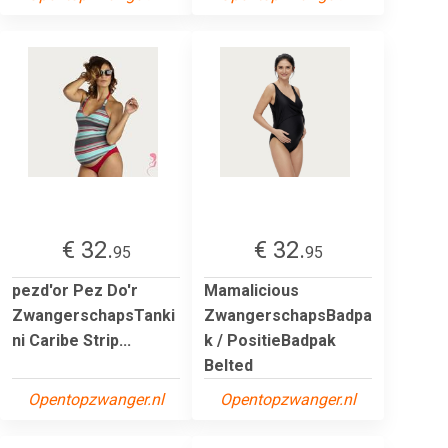
€ 32.
€ 32.
95
95
pezd'or Pez Do'r
Mamalicious
ZwangerschapsTanki
ZwangerschapsBadpa
ni Caribe Strip...
k / PositieBadpak
Belted
Opentopzwanger.nl
Opentopzwanger.nl