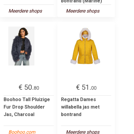
bontrand (Marine)
Meerdere shops
Meerdere shops
€ 50.
€ 51.
80
00
Boohoo Tall Pluizige
Regatta Dames
Fur Drop Shoulder
willabella jas met
Jas, Charcoal
bontrand
Boohoo.com
Meerdere shops