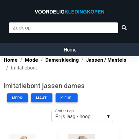
Home
Home
Mode
Dameskleding
Jassen / Mantels
Imitatiebont
imitatiebont jassen dames
MERK:
MAAT:
KLEUR:
Sorteer op: