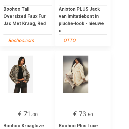
Boohoo Tall
Aniston PLUS Jack
Oversized Faux Fur
van imitatiebont in
Jas Met Kraag, Red
pluche-look - nieuwe
c...
Boohoo.com
OTTO
€ 71.
€ 73.
00
60
Boohoo Kraagloze
Boohoo Plus Luxe