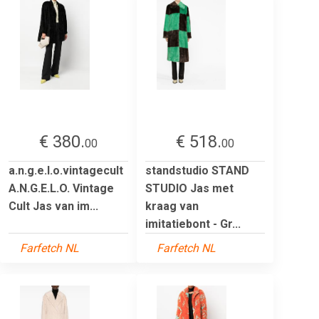
€ 380.
€ 518.
00
00
a.n.g.e.l.o.vintagecult
standstudio STAND
A.N.G.E.L.O. Vintage
STUDIO Jas met
Cult Jas van im...
kraag van
imitatiebont - Gr...
Farfetch NL
Farfetch NL