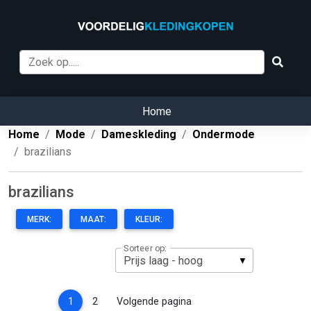
Home
Home
Mode
Dameskleding
Ondermode
brazilians
brazilians
MERK:
MAAT:
KLEUR:
Sorteer op:
(current)
1
2
Volgende pagina