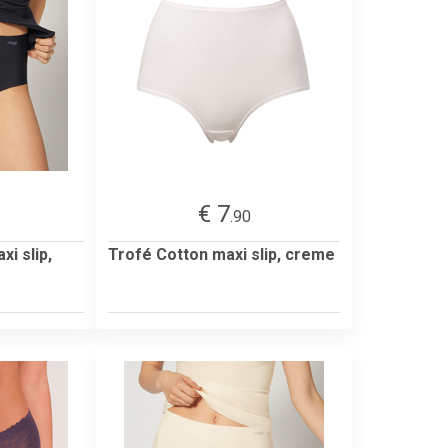
€ 7
.90
xi slip,
Trofé Cotton maxi slip, creme