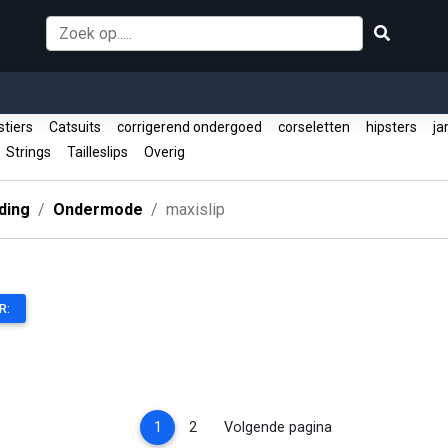
tiers
Catsuits
corrigerend ondergoed
corseletten
hipsters
ja
Strings
Tailleslips
Overig
ding
Ondermode
maxislip
R:
(current)
1
2
Volgende pagina