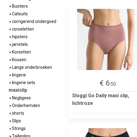
Bustiers
Catsuits
corrigerend ondergoed
corseletten
hipsters
jarretels
Korsetten
Kousen
Lange onderbroeken
lingerie
€ 6
lingerie sets
.50
maxislip
Sloggi Go Daily maxi slip,
Negligees
lichtroze
Onderhemden
shorts
Slips
Strings
Tailleslips