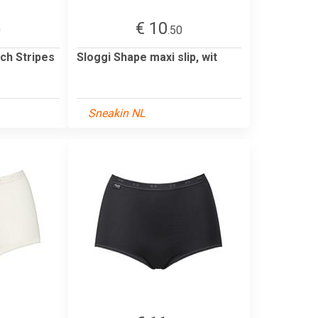
€ 10
0
.50
ch Stripes
Sloggi Shape maxi slip, wit
Sneakin NL