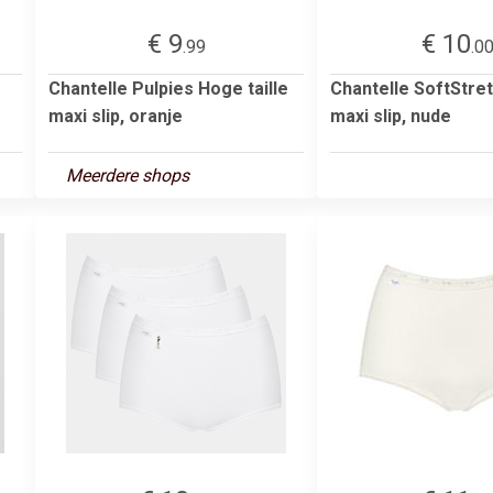
€ 9
€ 10
.99
.0
Chantelle Pulpies Hoge taille
Chantelle SoftStret
maxi slip, oranje
maxi slip, nude
Meerdere shops