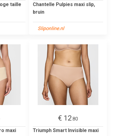
oge taille
Chantelle Pulpies maxi slip,
bruin
Sliponline.nl
€ 12
0
.80
ro maxi
Triumph Smart Invisible maxi