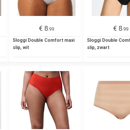
€ 8
€ 8
.99
.99
Sloggi Double Comfort maxi
Sloggi Double Comf
slip, wit
slip, zwart