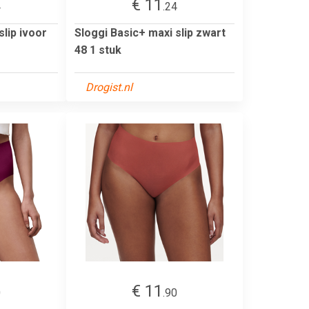
€ 11
4
.24
slip ivoor
Sloggi Basic+ maxi slip zwart
48 1 stuk
Drogist.nl
€ 11
0
.90