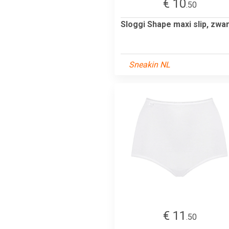
€ 10
.50
Sloggi Shape maxi slip, zwar
Sneakin NL
€ 11
.50