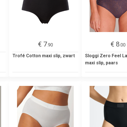
€ 7
€ 8
.90
.00
Trofé Cotton maxi slip, zwart
Sloggi Zero Feel La
maxi slip, paars