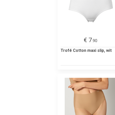
€ 7
.90
Trofé Cotton maxi slip, wit