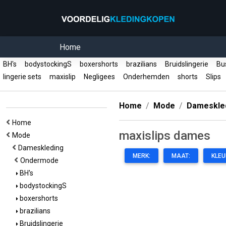
Home
BH's
bodystockingS
boxershorts
brazilians
Bruidslingerie
Bus
lingerie sets
maxislip
Negligees
Onderhemden
shorts
Slips
Home
Mode
Dameskle
Home
maxislips dames
Mode
Dameskleding
MERK:
MAAT:
KLEU
Ondermode
BH's
bodystockingS
boxershorts
brazilians
Bruidslingerie