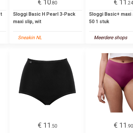
€ 10
€ 11
.80
.2
t
Sloggi Basic H Pearl 3-Pack
Sloggi Basic+ maxi 
maxi slip, wit
50 1 stuk
Sneakin NL
Meerdere shops
€ 11
€ 11
.50
.9