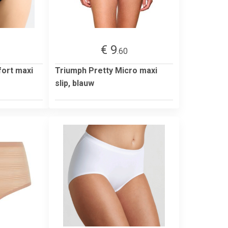
€ 9
.60
ort maxi
Triumph Pretty Micro maxi
slip, blauw