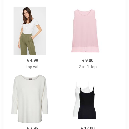
€ 4.99
€ 9.00
top wit
2-in-1-top
€ 7.95
€ 17.00