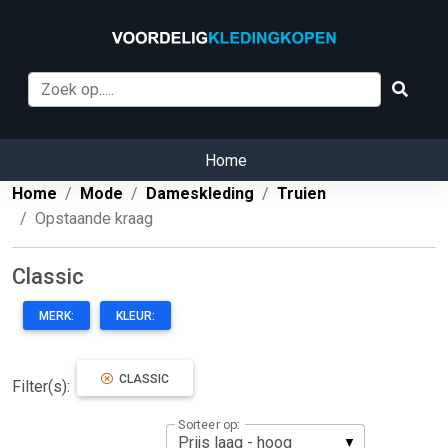
Home
Home
Mode
Dameskleding
Truien
Opstaande kraag
Classic
MERK:
KLEUR:
CLASSIC
Filter(s):
Sorteer op: