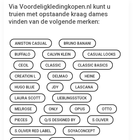
Via Voordeligkledingkopen.nl kunt u
truien met opstaande kraag dames
vinden van de volgende merken:
ANISTON CASUAL
BRUNO BANANI
BUFFALO
CALVIN KLEIN
CASUAL LOOKS
CECIL
CLASSIC
CLASSIC BASICS
CREATION L
DELMAO
HEINE
HUGO BLUE
JDY
LASCANA
LAURA SCOTT
LIEBLINGSSTÜCK
MELROSE
ONLY
OPUS
OTTO
PIECES
Q/S DESIGNED BY
S.OLIVER
S.OLIVER RED LABEL
SOYACONCEPT