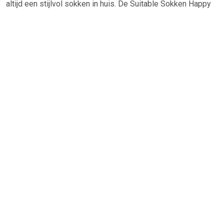
altijd een stijlvol sokken in huis. De Suitable Sokken Happy
Birthday Multicolour is heel geschikt!Suitable Sokken Happy
Birthday Multicolour in de kleur Multicolour en Donkerblauw
is gemaakt van Katoen en Stretch met een Print dessin
TERUG
Algemeen
Koopadvies, FAQ over?
Privacy Policy
Cookies
Disclaimer