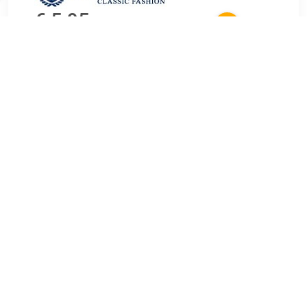
€ 5.95
Verzenden: € 0.00
1 werkdag
€ 24.95
Verzenden: € 0.00
1 werkdag
Sokken Suitable Sokken 6 Paar Bio Indigo Blauw Blauw
Verkrijgbaar in herenmaat. 42 / 46.