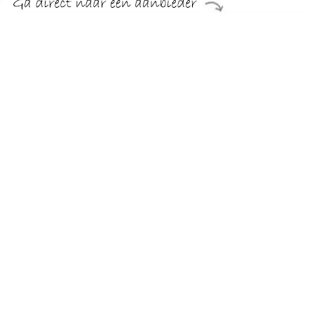
€ 45.00
Verzenden: € 0.00
1-2 dagen
Op zoek naar hoge kwaliteit Heren Sokken om je kledingkast
mee aan te vullen℃ Met deze sokken van FALKE heb je
altijd een goed sokken in huis. De Falke Cosyshoe Sloffen
Bruin is heel geschikt!Falke Cosyshoe Sloffen Bruin in de
kleur Bruin is gemaakt van Merino wol met een Melange en
Effen dessin
TERUG