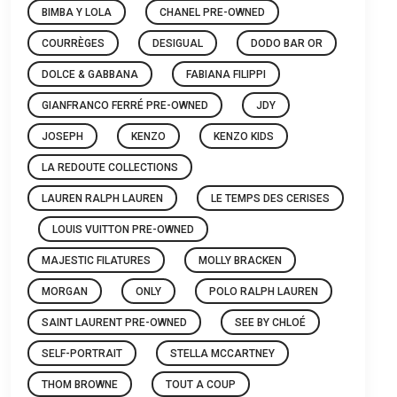
BIMBA Y LOLA
CHANEL PRE-OWNED
COURRÈGES
DESIGUAL
DODO BAR OR
DOLCE & GABBANA
FABIANA FILIPPI
GIANFRANCO FERRÉ PRE-OWNED
JDY
JOSEPH
KENZO
KENZO KIDS
LA REDOUTE COLLECTIONS
LAUREN RALPH LAUREN
LE TEMPS DES CERISES
LOUIS VUITTON PRE-OWNED
MAJESTIC FILATURES
MOLLY BRACKEN
MORGAN
ONLY
POLO RALPH LAUREN
SAINT LAURENT PRE-OWNED
SEE BY CHLOÉ
SELF-PORTRAIT
STELLA MCCARTNEY
THOM BROWNE
TOUT A COUP