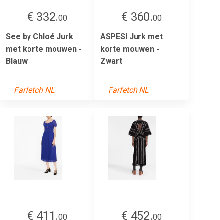
€ 332.
€ 360.
00
00
See by Chloé Jurk
ASPESI Jurk met
met korte mouwen -
korte mouwen -
Blauw
Zwart
Farfetch NL
Farfetch NL
€ 411.
€ 452.
00
00