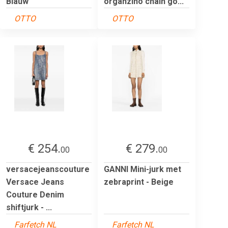
Blauw
organzino chain go...
OTTO
OTTO
€ 254.
€ 279.
00
00
versacejeanscouture
GANNI Mini-jurk met
Versace Jeans
zebraprint - Beige
Couture Denim
shiftjurk - ...
Farfetch NL
Farfetch NL