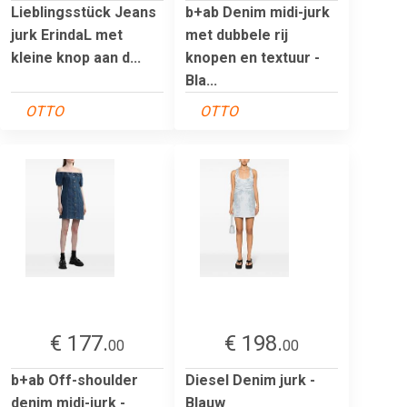
Lieblingsstück Jeans
b+ab Denim midi-jurk
jurk ErindaL met
met dubbele rij
kleine knop aan d...
knopen en textuur -
Bla...
OTTO
OTTO
€ 177.
€ 198.
00
00
b+ab Off-shoulder
Diesel Denim jurk -
denim midi-jurk -
Blauw