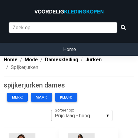
Home
Home
Mode
Dameskleding
Jurken
Spijkerjurken
spijkerjurken dames
MERK:
MAAT:
KLEUR:
Sorteer op: