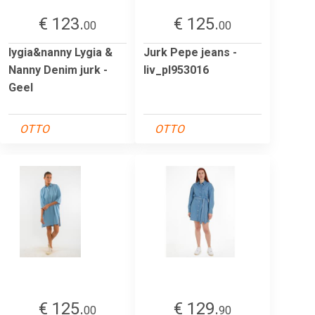
€ 123.
€ 125.
00
00
lygia&nanny Lygia &
Jurk Pepe jeans -
Nanny Denim jurk -
liv_pl953016
Geel
OTTO
OTTO
€ 125.
€ 129.
00
90