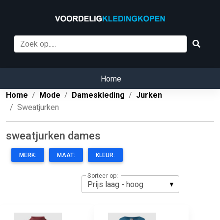
Home
Home
Mode
Dameskleding
Jurken
Sweatjurken
sweatjurken dames
MERK:
MAAT:
KLEUR:
Sorteer op: