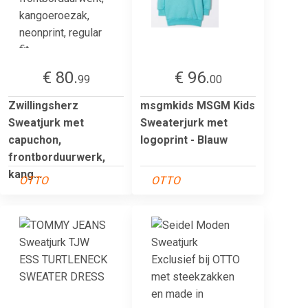
€ 80.
€ 96.
99
00
Zwillingsherz
msgmkids MSGM Kids
Sweatjurk met
Sweaterjurk met
capuchon,
logoprint - Blauw
frontborduurwerk,
kang...
OTTO
OTTO