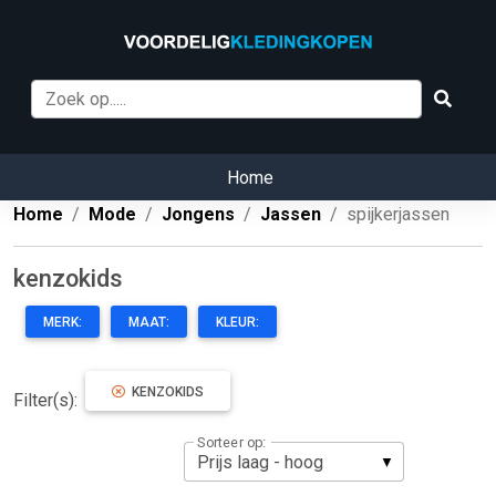
Home
Home
Mode
Jongens
Jassen
spijkerjassen
kenzokids
MERK:
MAAT:
KLEUR:
KENZOKIDS
Filter(s):
Sorteer op: