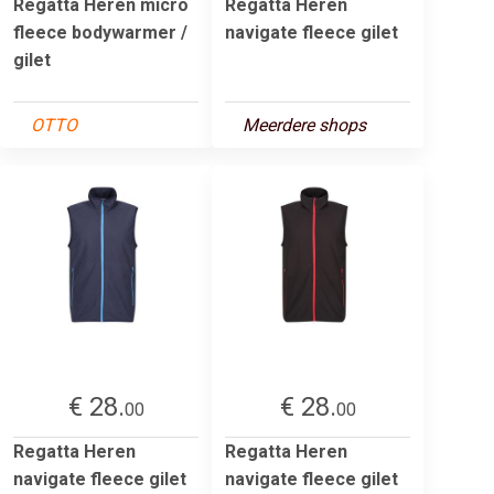
Regatta Heren micro
Regatta Heren
fleece bodywarmer /
navigate fleece gilet
gilet
OTTO
Meerdere shops
€ 28.
€ 28.
00
00
Regatta Heren
Regatta Heren
navigate fleece gilet
navigate fleece gilet