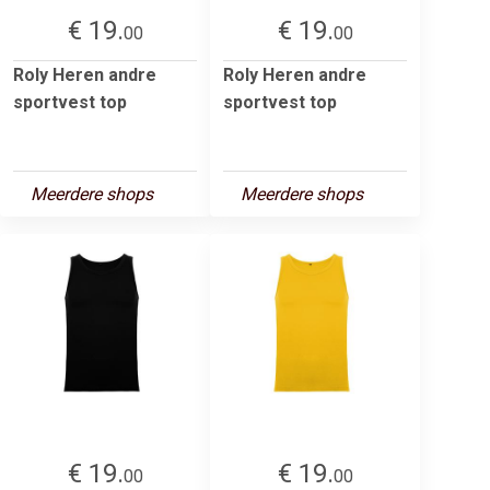
€ 19.
€ 19.
00
00
Roly Heren andre
Roly Heren andre
sportvest top
sportvest top
Meerdere shops
Meerdere shops
€ 19.
€ 19.
00
00