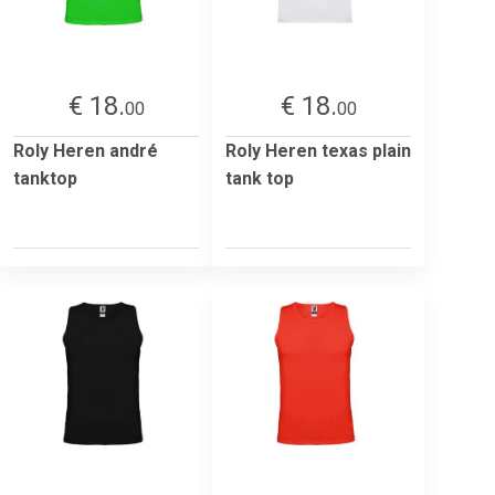
€ 18.
€ 18.
00
00
Roly Heren andré
Roly Heren texas plain
tanktop
tank top