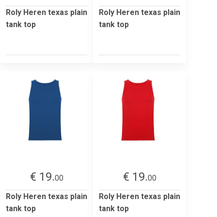
Roly Heren texas plain
Roly Heren texas plain
tank top
tank top
€ 19.
€ 19.
00
00
Roly Heren texas plain
Roly Heren texas plain
tank top
tank top