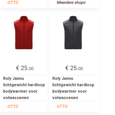
OTTO
Meerdere shops
€ 25.
€ 25.
00
00
Roly Jannu
Roly Jannu
lichtgewicht hardloop
lichtgewicht hardloop
bodywarmer voor
bodywarmer voor
volwassenen
volwassenen
OTTO
OTTO