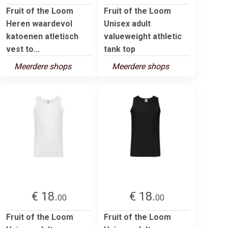
Fruit of the Loom
Fruit of the Loom
Heren waardevol
Unisex adult
katoenen atletisch
valueweight athletic
vest to...
tank top
Meerdere shops
Meerdere shops
€ 18.
€ 18.
00
00
Fruit of the Loom
Fruit of the Loom