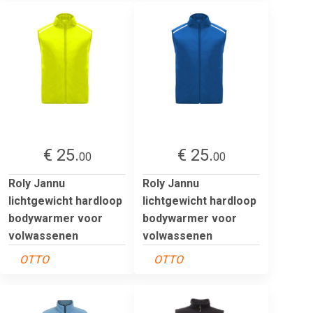
€ 25.
€ 25.
00
00
Roly Jannu
Roly Jannu
lichtgewicht hardloop
lichtgewicht hardloop
bodywarmer voor
bodywarmer voor
volwassenen
volwassenen
OTTO
OTTO