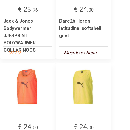
€ 23.
€ 24.
76
00
Jack & Jones
Dare2b Heren
Bodywarmer
latitudinal softshell
JJESPRINT
gilet
BODYWARMER
COLLAR NOOS
OTTO
Meerdere shops
€ 24.
€ 24.
00
00