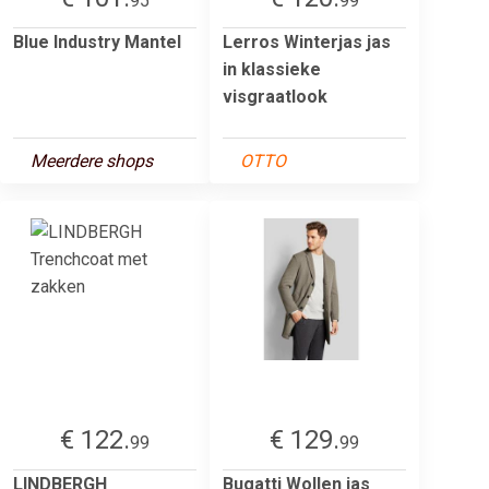
95
99
Blue Industry Mantel
Lerros Winterjas jas
in klassieke
visgraatlook
Meerdere shops
OTTO
€ 122.
€ 129.
99
99
LINDBERGH
Bugatti Wollen jas