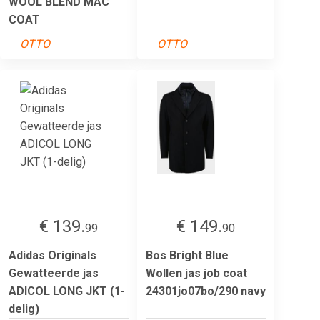
WOOL BLEND MAC
COAT
OTTO
OTTO
€ 139.
€ 149.
99
90
Adidas Originals
Bos Bright Blue
Gewatteerde jas
Wollen jas job coat
ADICOL LONG JKT (1-
24301jo07bo/290 navy
delig)