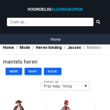
Home
Home
Mode
Heren kleding
Jassen
Mantels
mantels heren
MERK:
MAAT:
KLEUR:
Sorteer op: