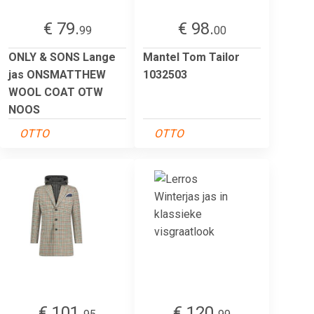
€ 79.
€ 98.
99
00
ONLY & SONS Lange
Mantel Tom Tailor
jas ONSMATTHEW
1032503
WOOL COAT OTW
NOOS
OTTO
OTTO
€ 101.
€ 120.