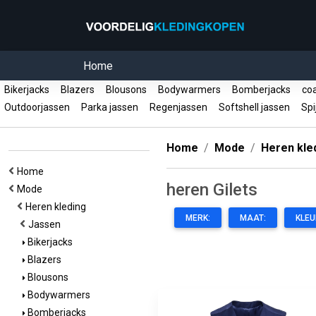
Home
Bikerjacks
Blazers
Blousons
Bodywarmers
Bomberjacks
coa
Outdoorjassen
Parka jassen
Regenjassen
Softshell jassen
Spi
Home
Mode
Heren kle
Home
heren Gilets
Mode
Heren kleding
MERK:
MAAT:
KLEU
Jassen
Bikerjacks
Blazers
Blousons
Bodywarmers
Bomberjacks