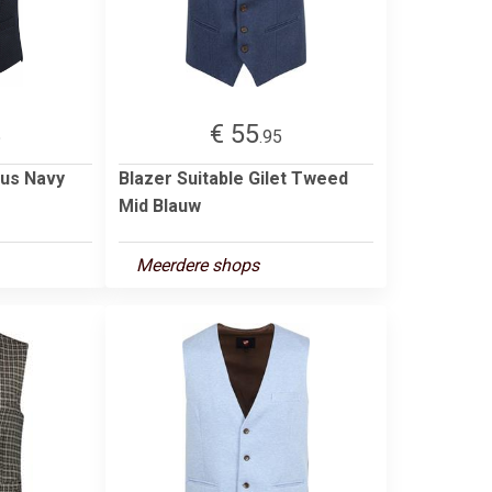
€ 55
5
.95
eus Navy
Blazer Suitable Gilet Tweed
Mid Blauw
Meerdere shops