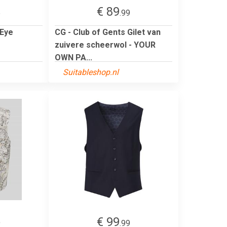
€ 89
5
.99
 Eye
CG - Club of Gents Gilet van
zuivere scheerwol - YOUR
OWN PA...
Suitableshop.nl
€ 99
9
.99