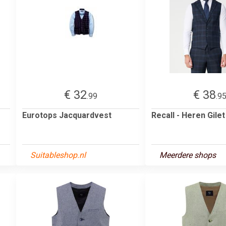
€ 32
€ 38
.99
.9
Eurotops Jacquardvest
Recall - Heren Gilet
Suitableshop.nl
Meerdere shops