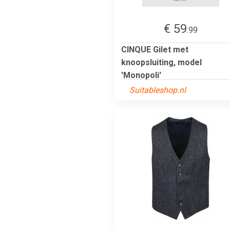
€ 59
.99
CINQUE Gilet met
knoopsluiting, model
'Monopoli'
Suitableshop.nl