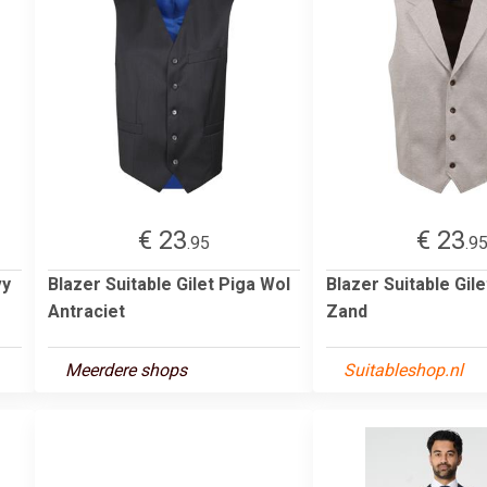
€ 23
€ 23
.95
.9
vy
Blazer Suitable Gilet Piga Wol
Blazer Suitable Gile
Antraciet
Zand
Meerdere shops
Suitableshop.nl