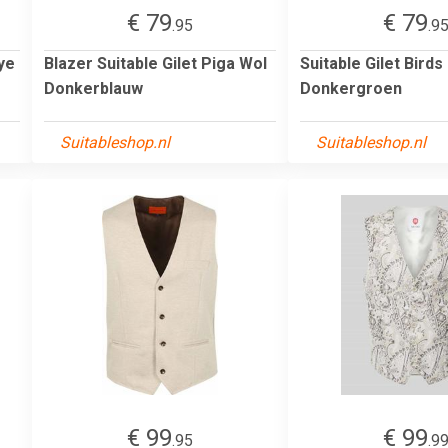
€ 79
€ 79
.95
.9
Eye
Blazer Suitable Gilet Piga Wol
Suitable Gilet Birds
Donkerblauw
Donkergroen
Suitableshop.nl
Suitableshop.nl
€ 99
€ 99
.95
.9