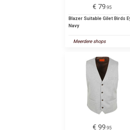
€ 79
.95
Blazer Suitable Gilet Birds 
Navy
Meerdere shops
€ 99
.95