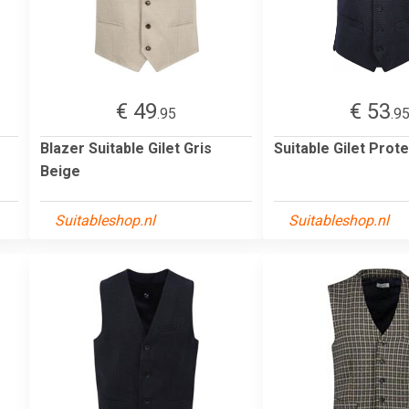
€ 49
€ 53
.95
.9
Blazer Suitable Gilet Gris
Suitable Gilet Prot
Beige
Suitableshop.nl
Suitableshop.nl