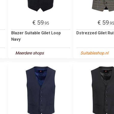
€ 59
€ 59
.95
.9
Blazer Suitable Gilet Loop
Dstrezzed Gilet Rui
Navy
Meerdere shops
Suitableshop.nl