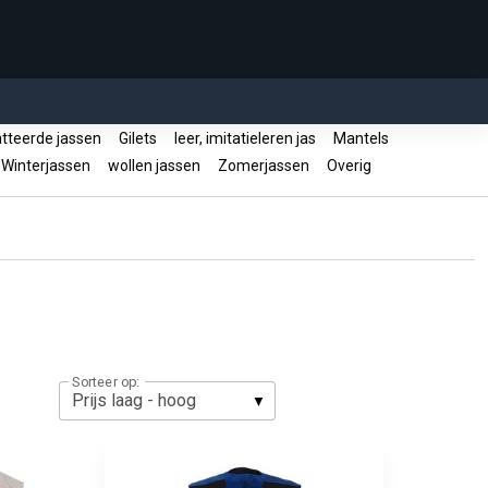
teerde jassen
Gilets
leer, imitatieleren jas
Mantels
Winterjassen
wollen jassen
Zomerjassen
Overig
Sorteer op: