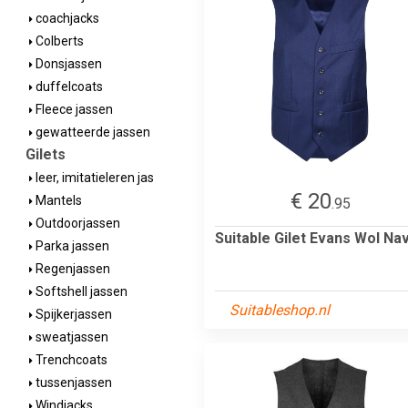
coachjacks
Colberts
Donsjassen
duffelcoats
Fleece jassen
gewatteerde jassen
Gilets
leer, imitatieleren jas
€ 20
Mantels
.95
Outdoorjassen
Suitable Gilet Evans Wol Na
Parka jassen
Regenjassen
Softshell jassen
Suitableshop.nl
Spijkerjassen
sweatjassen
Trenchcoats
tussenjassen
Windjacks