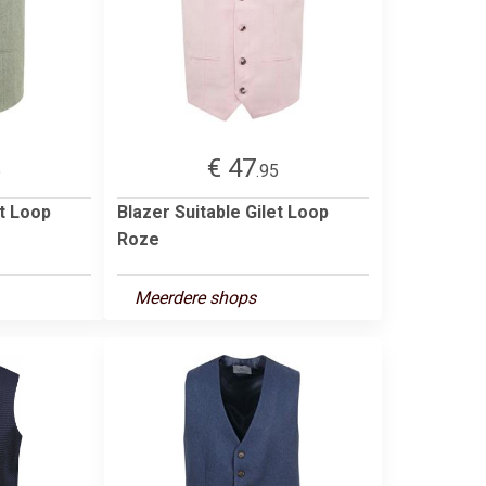
€ 47
5
.95
et Loop
Blazer Suitable Gilet Loop
Roze
Meerdere shops