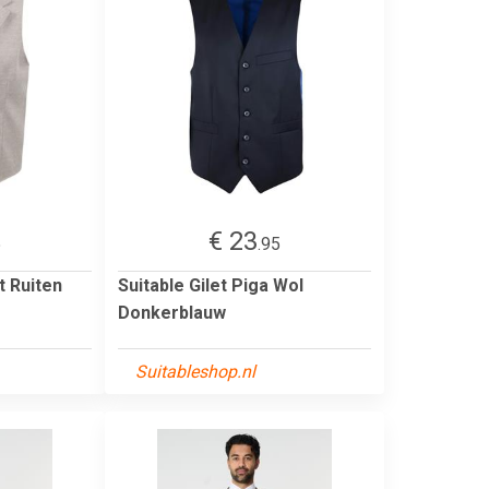
€ 23
5
.95
t Ruiten
Suitable Gilet Piga Wol
Donkerblauw
Suitableshop.nl