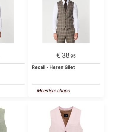
€ 38
5
.95
Recall - Heren Gilet
Meerdere shops