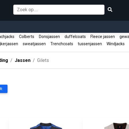
chjacks
Colberts
Donsjassen
duffelcoats
Fleece jassen
gewat
jkerjassen
sweatjassen
Trenchcoats
tussenjassen
Windjacks
ding
Jassen
Gilets
R: