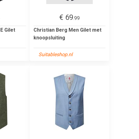
€ 69
5
.99
E Gilet
Christian Berg Men Gilet met
knoopsluiting
Suitableshop.nl