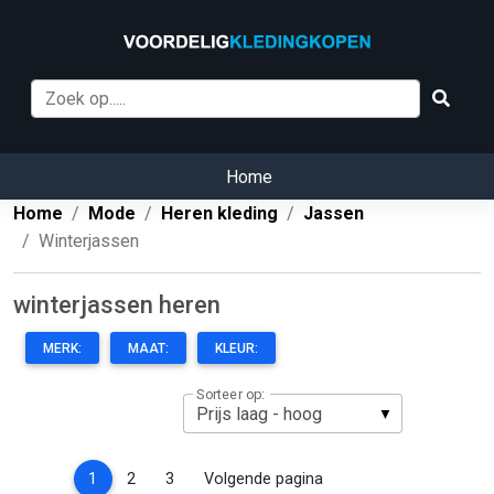
Home
Home
Mode
Heren kleding
Jassen
Winterjassen
winterjassen heren
MERK:
MAAT:
KLEUR:
Sorteer op:
(current)
1
2
3
Volgende pagina