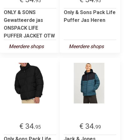
95
95
ONLY & SONS
Only & Sons Pack Life
Gewatteerde jas
Puffer Jas Heren
ONSPACK LIFE
PUFFER JACKET OTW
Meerdere shops
Meerdere shops
€ 34.
€ 34.
95
99
Only &ons Pack Life
Jack & Jones