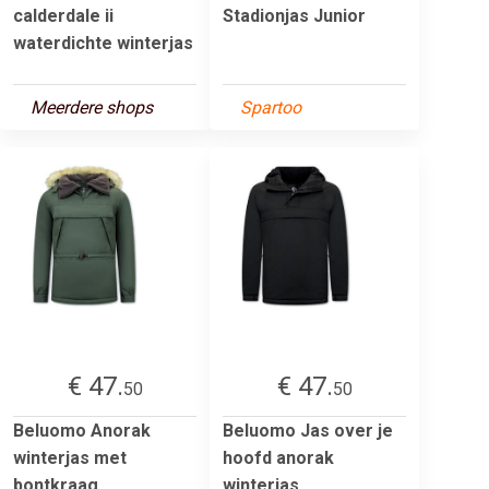
calderdale ii
Stadionjas Junior
waterdichte winterjas
Meerdere shops
Spartoo
€ 47.
€ 47.
50
50
Beluomo Anorak
Beluomo Jas over je
winterjas met
hoofd anorak
bontkraag
winterjas