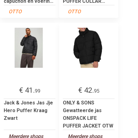
capuchon en voerin...
PUFFER COLLAR...
OTTO
OTTO
€ 41.
€ 42.
99
95
Jack & Jones Jas Jje
ONLY & SONS
Hero Puffer Kraag
Gewatteerde jas
Zwart
ONSPACK LIFE
PUFFER JACKET OTW
Meerdere shops
Meerdere shops