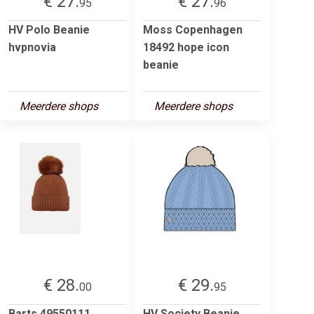
€ 27.
€ 27.
95
96
HV Polo Beanie
Moss Copenhagen
hvpnovia
18492 hope icon
beanie
Meerdere shops
Meerdere shops
€ 28.
€ 29.
00
95
Barts 49550111
HV Society Beanie