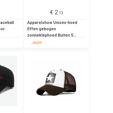
€ 2
.13
aseball
Apparelshow Unisex-hoed
oor
Effen gebogen
zonneklephoed Buiten S...
Joom