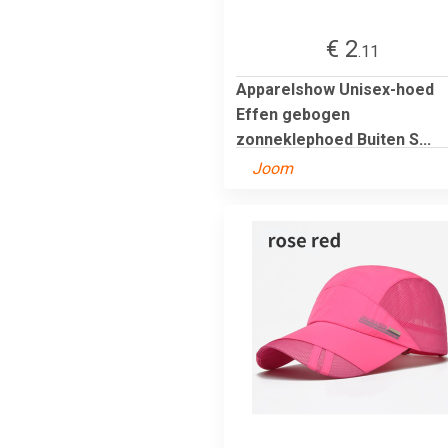
€ 2
.11
Apparelshow Unisex-hoed
Effen gebogen
zonneklephoed Buiten S...
Joom