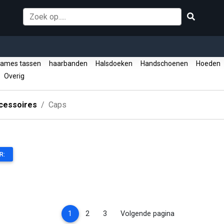
ames tassen
haarbanden
Halsdoeken
Handschoenen
Hoeden
Overig
cessoires
Caps
R:
(current)
1
2
3
Volgende pagina