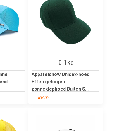
€ 1
.90
nne
Apparelshow Unisex-hoed
end
Effen gebogen
zonneklephoed Buiten S...
Joom