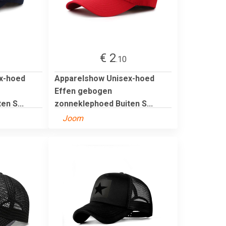
€ 2
.10
x-hoed
Apparelshow Unisex-hoed
Effen gebogen
en S...
zonneklephoed Buiten S...
Joom