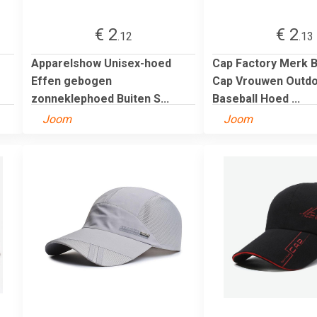
€ 2
€ 2
.12
.13
Apparelshow Unisex-hoed
Cap Factory Merk B
Effen gebogen
Cap Vrouwen Outd
zonneklephoed Buiten S...
Baseball Hoed ...
Joom
Joom