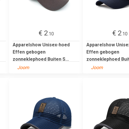
€ 2
€ 2
.10
.10
Apparelshow Unisex-hoed
Apparelshow Unise
Effen gebogen
Effen gebogen
zonneklephoed Buiten S...
zonneklephoed Buit
Joom
Joom