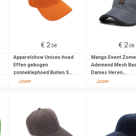
€ 2
€ 2
.08
.08
Apparelshow Unisex-hoed
Mango Event Zome
Effen gebogen
Ademend Mesh Bas
zonneklephoed Buiten S...
Dames Heren...
Joom
Joom