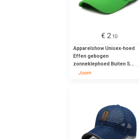
€ 2
.10
Apparelshow Unisex-hoed
Effen gebogen
zonneklephoed Buiten S...
Joom