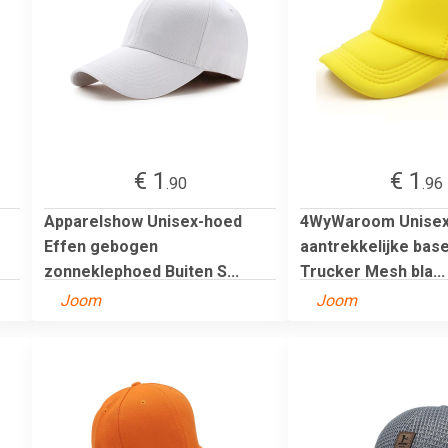
€ 1
€ 1
.90
.96
Apparelshow Unisex-hoed
4WyWaroom Unise
Effen gebogen
aantrekkelijke bas
zonneklephoed Buiten S...
Trucker Mesh bla...
Joom
Joom