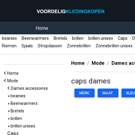
Home
beanies
Beenwarmers
Bretels
brillen
brillen unisex
Caps
D
Riemen
Sjaals
Stropdassen
Zonnebrillen
Zonnebrillen unisex
Home
Mode
Dames ac
Home
caps dames
Mode
Dames accessoires
MERK:
MAAT:
KLEU
beanies
Beenwarmers
Bretels
brillen
brillen unisex
Caps