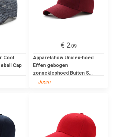
€ 2
.09
r Cool
Apparelshow Unisex-hoed
eball Cap
Effen gebogen
zonneklephoed Buiten S...
Joom