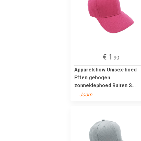
€ 1
.90
Apparelshow Unisex-hoed
Effen gebogen
zonneklephoed Buiten S...
Joom