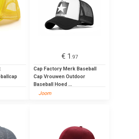
€ 1
.97
x
Cap Factory Merk Baseball
eballcap
Cap Vrouwen Outdoor
Baseball Hoed ...
Joom