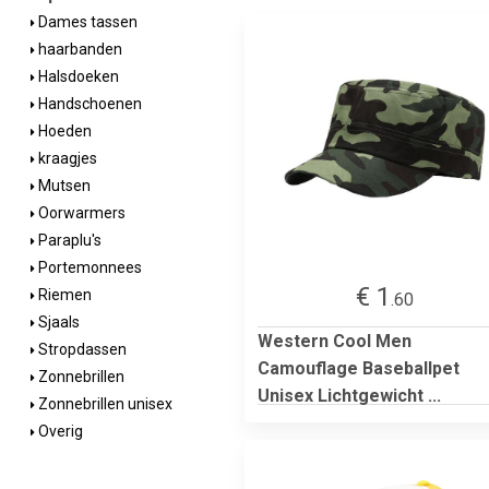
Dames tassen
haarbanden
Halsdoeken
Handschoenen
Hoeden
kraagjes
Mutsen
Oorwarmers
Paraplu's
Portemonnees
€ 1
Riemen
.60
Sjaals
Western Cool Men
Stropdassen
Camouflage Baseballpet
Zonnebrillen
Unisex Lichtgewicht ...
Zonnebrillen unisex
Overig