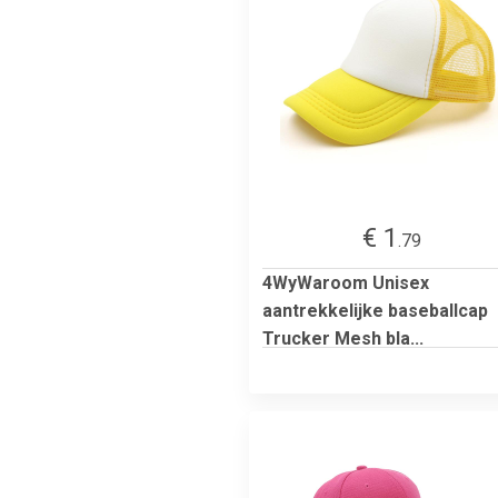
€ 1
.79
4WyWaroom Unisex
aantrekkelijke baseballcap
Trucker Mesh bla...