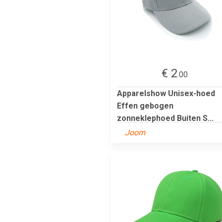
€ 2
.00
Apparelshow Unisex-hoed
Effen gebogen
zonneklephoed Buiten S...
Joom