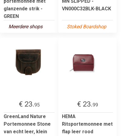
portemonnee met
MN SLIPPED -
glanzende strik -
VN000C32BLK-BLACK
GREEN
Meerdere shops
Stoked Boardshop
€ 23.
€ 23.
95
99
GreenLand Nature
HEMA
Portemonnee Stone
Ritsportemonnee met
van echt leer, klein
flap leer rood