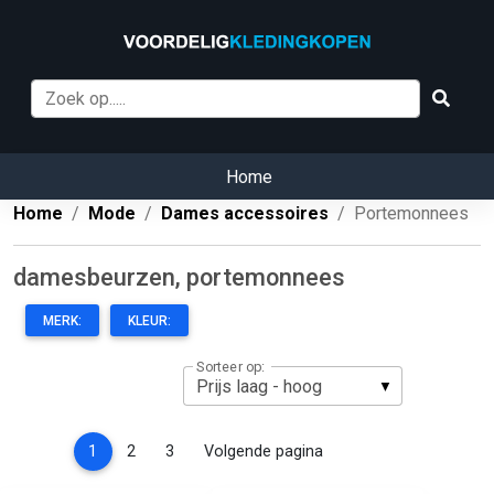
Home
Home
Mode
Dames accessoires
Portemonnees
damesbeurzen, portemonnees
MERK:
KLEUR:
Sorteer op:
(current)
1
2
3
Volgende pagina